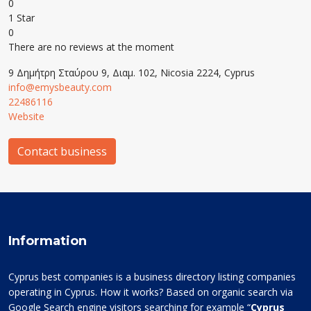
0
1 Star
0
There are no reviews at the moment
9 Δημήτρη Σταύρου 9, Διαμ. 102, Nicosia 2224, Cyprus
info@emysbeauty.com
22486116
Website
Contact business
Information
Cyprus best companies is a business directory listing companies
operating in Cyprus. How it works? Based on organic search via
Google Search engine visitors searching for example “
Cyprus