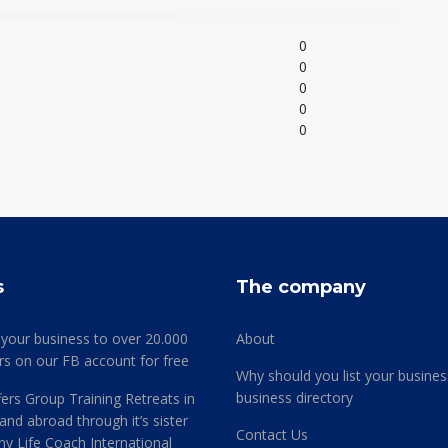
0
0
0
0
0
s
The company
 your business to over 20.000
About
rs on our FB account for free
Why should you list your busines
business directory
ers Group Training Retreats in
and abroad through it’s sister
Contact Us
 Life Coach International