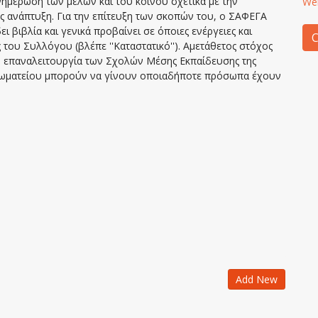
νημέρωση των μελών και του κοινού σχετικά με την
We
της ανάπτυξη. Για την επίτευξη των σκοπών του, ο ΣΑΦΕΓΑ
ει βιβλία και γενικά προβαίνει σε όποιες ενέργειες και
C
ς του Συλλόγου (βλέπε ''Καταστατικό''). Αμετάθετος στόχος
 η επαναλειτουργία των Σχολών Μέσης Εκπαίδευσης της
 Σωματείου μπορούν να γίνουν οποιαδήποτε πρόσωπα έχουν
Add New