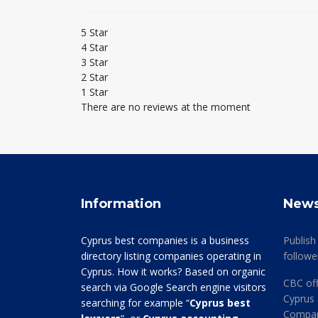
5 Star
4 Star
3 Star
2 Star
1 Star
There are no reviews at the moment
Information
New
Cyprus best companies is a business
Publish
directory listing companies operating in
followe
Cyprus. How it works? Based on organic
CBC off
search via Google Search engine visitors
Cyprus 
searching for example “
Cyprus best
Company