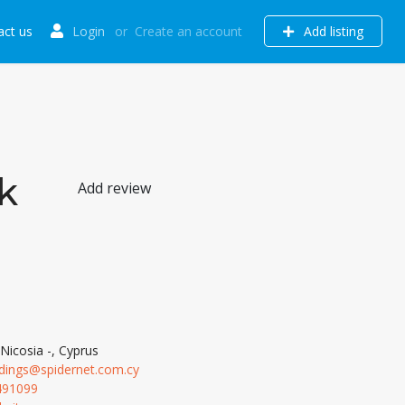
act us
Login
or
Create an account
Add listing
k
Add review
, Nicosia -, Cyprus
dings@spidernet.com.cy
491099