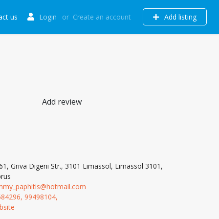
act us
Login
or
Create an account
Add listing
Add review
61, Griva Digeni Str., 3101 Limassol, Limassol 3101,
rus
mmy_paphitis@hotmail.com
584296, 99498104,
bsite