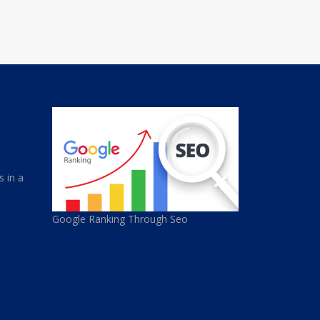
s in a
Google Ranking Through Seo