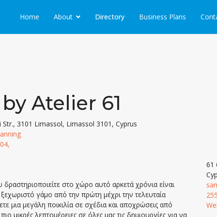
Home
About
Directory
Business Plans
Cont
by Atelier 61
i Str., 3101 Limassol, Limassol 3101, Cyprus
lanning
04,
61 
Cyp
υ δραστηριοποιείτε στο χώρο αυτό αρκετά χρόνια είναι
sa
 ξεχωριστό γάμο από την πρώτη μέχρι την τελευταία
25
ετε μια μεγάλη ποικιλία σε σχέδια και αποχρώσεις από
We
πιο μικρές λεπτομέρειες σε όλες μας τις δημιουργίες για να