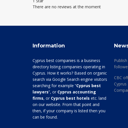
1 Star
There are no reviews at the moment
Information
New
Cyprus best companies is a business
Publish
directory listing companies operating in
followe
Cyprus. How it works? Based on organic
CBC off
search via Google Search engine visitors
Cyprus 
searching for example “
Cyprus best
Company
lawyers
”, or
Cyprus accounting
firms
, or
Cyprus best hotels
etc. land
on our website. From that point and
then, if your company is listed then you
can be found.